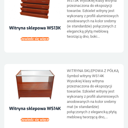
WS13K Wysokiej klasy witryna
przeznaczona do ekspozycji
towarów. Szkielet witryny jest
wykonany z profili aluminiowych
anodowanych na kolor srebrny
(w standardzie) połączonych z
Witryna sklepowa WS13K
elegancką płytą meblową
tworzącą dno, boki...
Dowiedz się więcej
WITRYNA SKLEPOWA Z PÓŁKĄ
Symbol witryny WS14K
Wysokiej klasy witryna
przeznaczona do ekspozycji
towarów. Szkielet witryny jest
wykonany z profili aluminiowych
anodowanych na kolor srebrny
mat (w standardzie)
Witryna sklepowa WS14K
połączonych z elegancką płytą
meblową tworzącą dno,...
Dowiedz się więcej