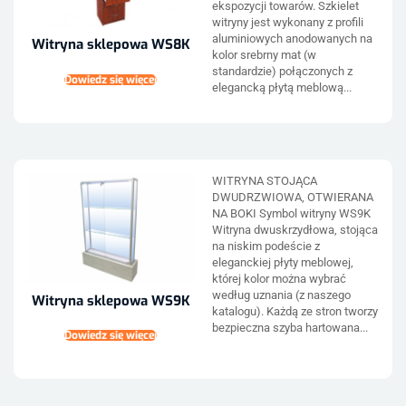
ekspozycji towarów. Szkielet
witryny jest wykonany z profili
aluminiowych anodowanych na
Witryna sklepowa WS8K
kolor srebrny mat (w
standardzie) połączonych z
Dowiedz się więcej
elegancką płytą meblową...
WITRYNA STOJĄCA
DWUDRZWIOWA, OTWIERANA
NA BOKI Symbol witryny WS9K
Witryna dwuskrzydłowa, stojąca
na niskim podeście z
eleganckiej płyty meblowej,
której kolor można wybrać
według uznania (z naszego
Witryna sklepowa WS9K
katalogu). Każdą ze stron tworzy
bezpieczna szyba hartowana...
Dowiedz się więcej