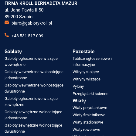
FIRMA KROLL BERNADETA MAZUR
ul. Jana Pawła II 50
89-200 Szubin
biuro@gablotykroll.pl
+48 531 517 009
Gabloty
Pozostałe
Gabloty ogłoszeniowe wiszące
Tablice ogłoszeniowe i
wewnętrzne
informacyjne
Gabloty wewnętrzne wolnostojące
Witryny stojące
jednostronne
Witryny wiszące
Gabloty wewnętrzne wolnostojące
Pylony
dwustronne
Przeglądarki ścienne
Gabloty ogłoszeniowe wiszące
Wiaty
zewnętrzne
Wiaty przystankowe
Gabloty zewnętrzne wolnostojące
Wiaty śmietnikowe
jednostronne
Wiaty stadionowe
Gabloty zewnętrzne wolnostojące
Wiaty rowerowe
dwustronne