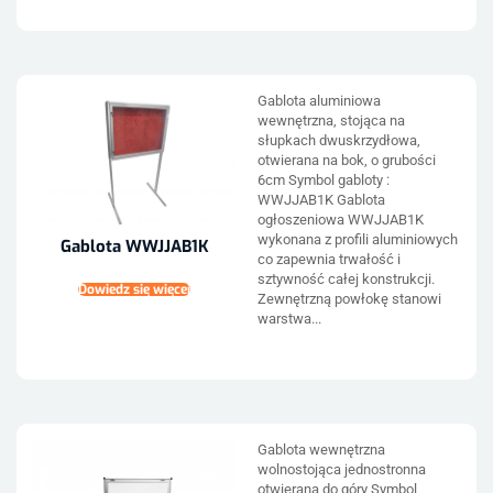
Gablota aluminiowa
wewnętrzna, stojąca na
słupkach dwuskrzydłowa,
otwierana na bok, o grubości
6cm Symbol gabloty :
WWJJAB1K Gablota
ogłoszeniowa WWJJAB1K
wykonana z profili aluminiowych
Gablota WWJJAB1K
co zapewnia trwałość i
sztywność całej konstrukcji.
Dowiedz się więcej
Zewnętrzną powłokę stanowi
warstwa...
Gablota wewnętrzna
wolnostojąca jednostronna
otwierana do góry Symbol