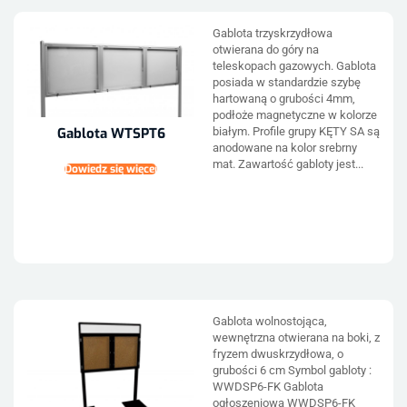
Gablota trzyskrzydłowa
otwierana do góry na
teleskopach gazowych. Gablota
posiada w standardzie szybę
hartowaną o grubości 4mm,
podłoże magnetyczne w kolorze
białym. Profile grupy KĘTY SA są
Gablota WTSPT6
anodowane na kolor srebrny
mat. Zawartość gabloty jest...
Dowiedz się więcej
Gablota wolnostojąca,
wewnętrzna otwierana na boki, z
fryzem dwuskrzydłowa, o
grubości 6 cm Symbol gabloty :
WWDSP6-FK Gablota
ogłoszeniowa WWDSP6-FK