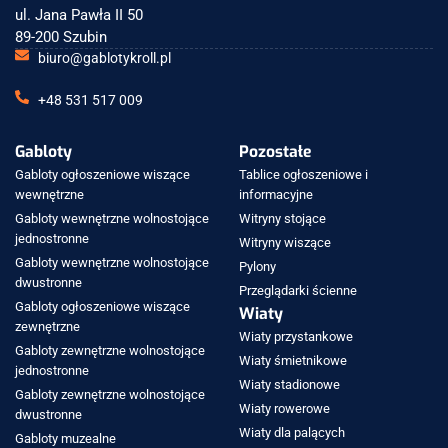
ul. Jana Pawła II 50
89-200 Szubin
biuro@gablotykroll.pl
+48 531 517 009
Gabloty
Pozostałe
Gabloty ogłoszeniowe wiszące
Tablice ogłoszeniowe i
wewnętrzne
informacyjne
Gabloty wewnętrzne wolnostojące
Witryny stojące
jednostronne
Witryny wiszące
Gabloty wewnętrzne wolnostojące
Pylony
dwustronne
Przeglądarki ścienne
Gabloty ogłoszeniowe wiszące
Wiaty
zewnętrzne
Wiaty przystankowe
Gabloty zewnętrzne wolnostojące
Wiaty śmietnikowe
jednostronne
Wiaty stadionowe
Gabloty zewnętrzne wolnostojące
Wiaty rowerowe
dwustronne
Wiaty dla palących
Gabloty muzealne