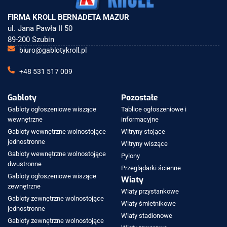
FIRMA KROLL BERNADETA MAZUR
ul. Jana Pawła II 50
89-200 Szubin
biuro@gablotykroll.pl
+48 531 517 009
Gabloty
Pozostałe
Gabloty ogłoszeniowe wiszące
Tablice ogłoszeniowe i
wewnętrzne
informacyjne
Gabloty wewnętrzne wolnostojące
Witryny stojące
jednostronne
Witryny wiszące
Gabloty wewnętrzne wolnostojące
Pylony
dwustronne
Przeglądarki ścienne
Gabloty ogłoszeniowe wiszące
Wiaty
zewnętrzne
Wiaty przystankowe
Gabloty zewnętrzne wolnostojące
Wiaty śmietnikowe
jednostronne
Wiaty stadionowe
Gabloty zewnętrzne wolnostojące