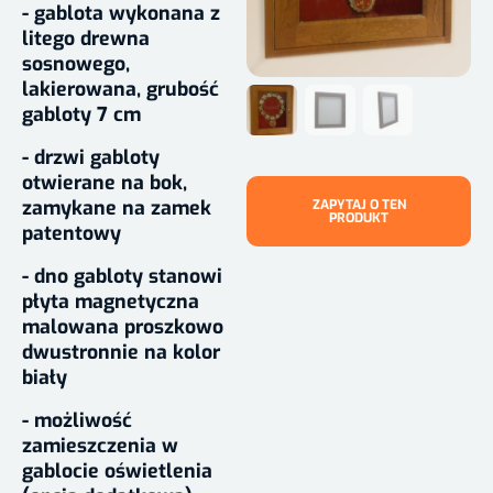
- gablota wykonana z
litego drewna
sosnowego,
lakierowana, grubość
gabloty 7 cm
- drzwi gabloty
otwierane na bok,
zamykane na zamek
ZAPYTAJ O TEN
PRODUKT
patentowy
- dno gabloty stanowi
płyta magnetyczna
malowana proszkowo
dwustronnie na kolor
biały
- możliwość
zamieszczenia w
gablocie oświetlenia