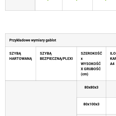
Przykładowe wymiary gablot
SZYBĄ
SZYBĄ
SZEROKOŚĆ
IL
HARTOWANĄ
BEZPIECZNĄ/PLEXI
x
KA
WYSOKOŚĆ
A4
X GRUBOŚĆ
(cm)
80x80x3
80x100x3