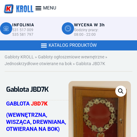
INFOLINIA
WYCENA W 3h
531 517 009
Godziny pracy:
535 581 797
08:00 - 22:00
Gabloty KROLL
»
Gabloty ogłoszeniowe wewnętrzne
»
Jednoskrzydłowe otwierane na bok
»
Gablota JBD7K
Gablota JBD7K
GABLOTA
J
B
D7K
(WEWNĘTRZNA,
WISZĄCA, DREWNIANA,
OTWIERANA NA BOK)