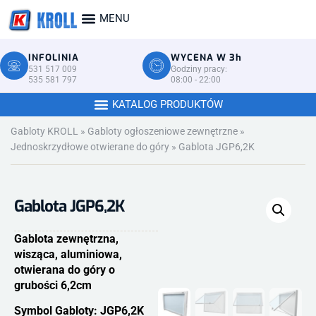
INFOLINIA
WYCENA W 3h
531 517 009
Godziny pracy:
535 581 797
08:00 - 22:00
Gabloty KROLL
»
Gabloty ogłoszeniowe zewnętrzne
»
Jednoskrzydłowe otwierane do góry
»
Gablota JGP6,2K
Gablota JGP6,2K
Gablota zewnętrzna,
wisząca, aluminiowa,
otwierana do góry o
grubości 6,2cm
Symbol Gabloty: JGP6,2K