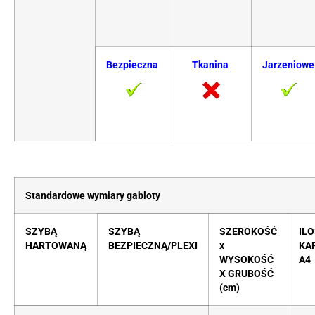
Bezpieczna
Tkanina
Jarzeniowe
Standardowe wymiary gabloty
SZYBĄ
SZYBĄ
SZEROKOŚĆ
IL
HARTOWANĄ
BEZPIECZNĄ/PLEXI
x
KA
WYSOKOŚĆ
A4
X GRUBOŚĆ
(cm)