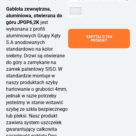
Gablota zewnętrzna,
aluminiowa, otwierana do
góru JPGP6,2K
jest
wykonana z profili
aluminiowych Grupy Kęty
ZAPYTAJ O TEN
PRODUKT
S.A anodowanych
standardowo na kolor
srebrny. Drzwi są otwierane
do góry a zamykane na
zamek patentowy SISO. W
standardzie montuje w
naszy produktach szyby
hartowanie o grubości 4mm,
jednak w razie potrzeby
jesteśmy w stanie wstawić
szybę ze szkła bezpiecznego
lub pleksi. Nasz produkt
zawiera system uszczelek
gwarantujący całkowita
szczelność gabloty.Dno