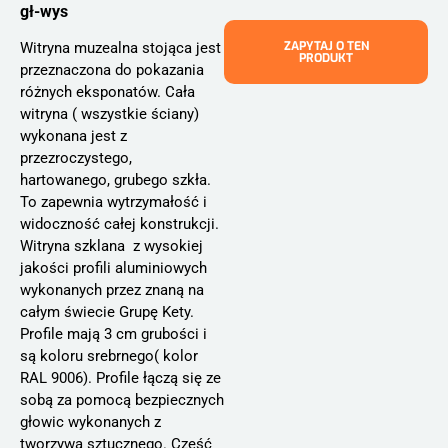
gł-wys
ZAPYTAJ O TEN
Witryna muzealna stojąca jest
PRODUKT
przeznaczona do pokazania
różnych eksponatów. Cała
witryna ( wszystkie ściany)
wykonana jest z
przezroczystego,
hartowanego, grubego szkła.
To zapewnia wytrzymałość i
widoczność całej konstrukcji.
Witryna szklana z wysokiej
jakości profili aluminiowych
wykonanych przez znaną na
całym świecie Grupę Kety.
Profile mają 3 cm grubości i
są koloru srebrnego( kolor
RAL 9006). Profile łączą się ze
sobą za pomocą bezpiecznych
głowic wykonanych z
tworzywa sztucznego. Część