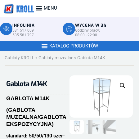
INFOLINIA
WYCENA W 3h
531 517 009
Godziny pracy:
535 581 797
08:00 - 22:00
Gabloty KROLL
»
Gabloty muzealne
»
Gablota M14K
Gablota M14K
GABLOTA
M14K
(GABLOTA
MUZEALNA
/GABLOTA
EKSPOZYCYJNA
)
standard: 50/50/130 szer-