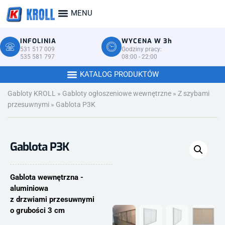
INFOLINIA
WYCENA W 3h
531 517 009
Godziny pracy:
535 581 797
08:00 - 22:00
Gabloty KROLL
»
Gabloty ogłoszeniowe wewnętrzne
»
Z szybami
przesuwnymi
»
Gablota P3K
Gablota P3K
Gablota wewnętrzna -
aluminiowa
z drzwiami przesuwnymi
o grubości 3 cm