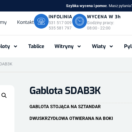
Szybka wycena i pomoc
. Masz pytani
INFOLINIA
WYCENA W 3h
rmy
Kontakt
531 517 009
Godziny pracy:
535 581 797
08:00 - 22:00
loty
Tablice
Witryny
Wiaty
Py
SDAB3K
Gablota SDAB3K
GABLOTA STOJĄCA NA SZTANDAR
DWUSKRZYDŁOWA OTWIERANA NA BOKI