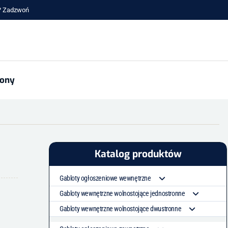
a? Zadzwoń
lony
Katalog produktów
Gabloty ogłoszeniowe wewnętrzne
Z szybami przesuwnymi
Gabloty wewnętrzne wolnostojące jednostronne
Jednoskrzydłowe częściowo otwarte
Z szybami przesuwnymi
Gabloty wewnętrzne wolnostojące dwustronne
Jednoskrzydłowe otwierane do góry
Jednoskrzydłowe otwierane do góry
Z szybami przesuwnymi