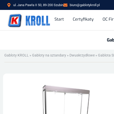
ul. Jana Pawła II 50, 89-200 Szubin
biuro@gablotykroll.pl
Start
Certyfikaty
OC Fi
Gab
Gabloty KROLL
»
Gabloty na sztandary
»
Dwuskrzydłowe
»
Gablota 