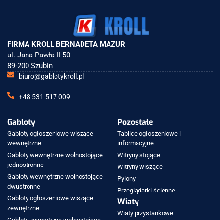
FIRMA KROLL BERNADETA MAZUR
ul. Jana Pawła II 50
89-200 Szubin
biuro@gablotykroll.pl
+48 531 517 009
Gabloty
Pozostałe
Gabloty ogłoszeniowe wiszące
Tablice ogłoszeniowe i
wewnętrzne
informacyjne
Gabloty wewnętrzne wolnostojące
Witryny stojące
jednostronne
Witryny wiszące
Gabloty wewnętrzne wolnostojące
Pylony
dwustronne
Przeglądarki ścienne
Gabloty ogłoszeniowe wiszące
Wiaty
zewnętrzne
Wiaty przystankowe
Gabloty zewnętrzne wolnostojące