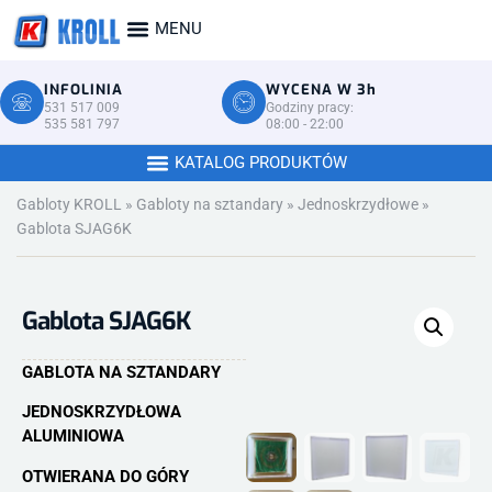
INFOLINIA
WYCENA W 3h
531 517 009
Godziny pracy:
535 581 797
08:00 - 22:00
Gabloty KROLL
»
Gabloty na sztandary
»
Jednoskrzydłowe
»
Gablota SJAG6K
Gablota SJAG6K
GABLOTA NA SZTANDARY
JEDNOSKRZYDŁOWA
ALUMINIOWA
OTWIERANA DO GÓRY