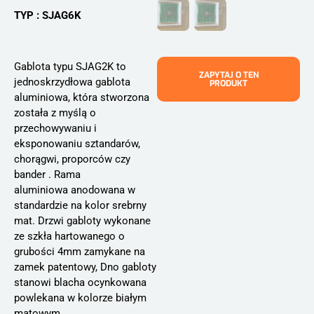
TYP :
SJAG6K
Gablota typu SJAG2K to
ZAPYTAJ O TEN
jednoskrzydłowa gablota
PRODUKT
aluminiowa, która stworzona
została z myślą o
przechowywaniu i
eksponowaniu sztandarów,
chorągwi, proporców czy
bander . Rama
aluminiowa anodowana w
standardzie na kolor srebrny
mat. Drzwi gabloty wykonane
ze szkła hartowanego o
grubości 4mm zamykane na
zamek patentowy, Dno gabloty
stanowi blacha ocynkowana
powlekana w kolorze białym
matowym.