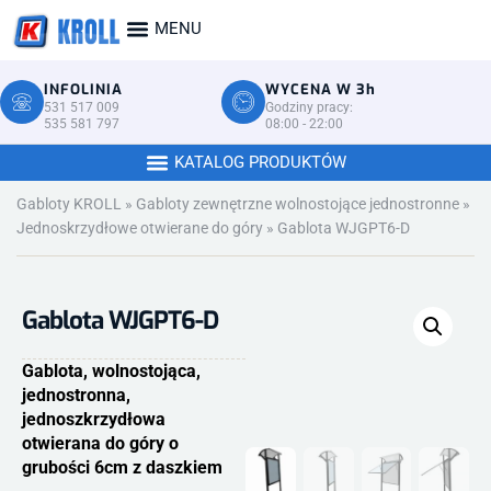
INFOLINIA
WYCENA W 3h
531 517 009
Godziny pracy:
535 581 797
08:00 - 22:00
Gabloty KROLL
»
Gabloty zewnętrzne wolnostojące jednostronne
»
Jednoskrzydłowe otwierane do góry
»
Gablota WJGPT6-D
Gablota WJGPT6-D
Gablota, wolnostojąca,
jednostronna,
jednoszkrzydłowa
otwierana do góry o
grubości 6cm z daszkiem