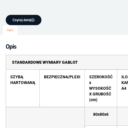
Czytaj dalej
Opis
Opis
STANDARDOWE WYMIARY GABLOT
SZYBĄ
BEZPIECZNA/PLEXI
SZEROKOŚĆ
IL
HARTOWANĄ
x
KA
WYSOKOŚĆ
A4
X GRUBOŚĆ
(cm)
80x80x6