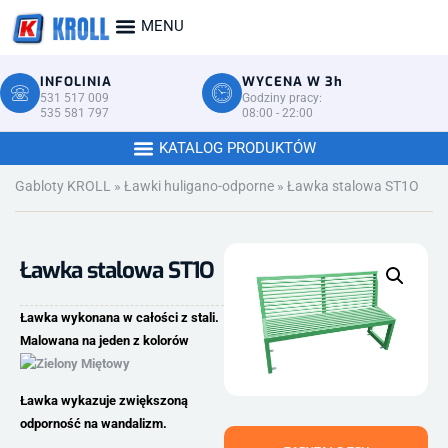
INFOLINIA
WYCENA W 3h
531 517 009
Godziny pracy:
535 581 797
08:00 - 22:00
Gabloty KROLL
»
Ławki huligano-odporne
»
Ławka stalowa ST1O
Ławka stalowa ST1O
Ławka wykonana w całości z stali.
Malowana na jeden z kolorów
Ławka wykazuje zwiększoną
odporność na wandalizm.