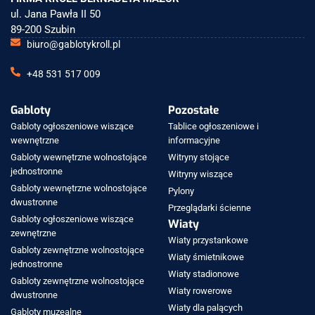
ul. Jana Pawła II 50
89-200 Szubin
biuro@gablotykroll.pl
+48 531 517 009
Gabloty
Pozostałe
Gabloty ogłoszeniowe wiszące
Tablice ogłoszeniowe i
wewnętrzne
informacyjne
Gabloty wewnętrzne wolnostojące
Witryny stojące
jednostronne
Witryny wiszące
Gabloty wewnętrzne wolnostojące
Pylony
dwustronne
Przeglądarki ścienne
Gabloty ogłoszeniowe wiszące
Wiaty
zewnętrzne
Wiaty przystankowe
Gabloty zewnętrzne wolnostojące
Wiaty śmietnikowe
jednostronne
Wiaty stadionowe
Gabloty zewnętrzne wolnostojące
Wiaty rowerowe
dwustronne
Wiaty dla palących
Gabloty muzealne