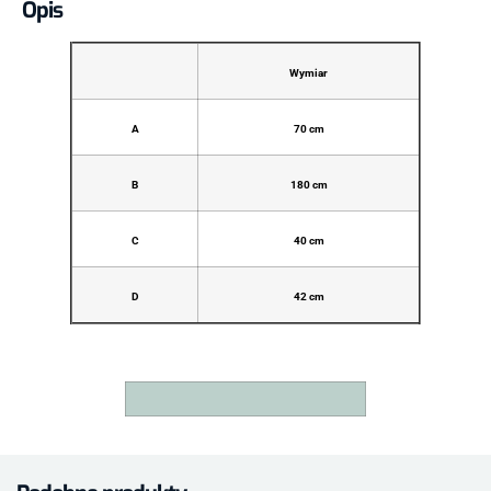
Opis
Wymiar
A
70 cm
B
180 cm
C
40 cm
D
42 cm