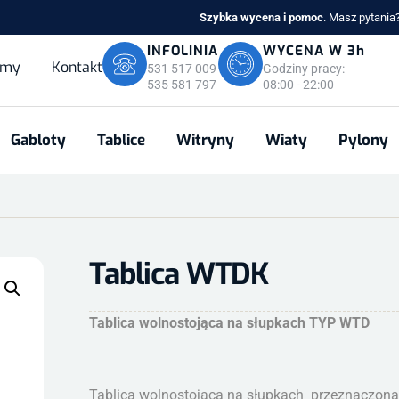
Szybka wycena i pomoc
. Masz pytani
INFOLINIA
WYCENA W 3h
rmy
Kontakt
531 517 009
Godziny pracy:
535 581 797
08:00 - 22:00
Gabloty
Tablice
Witryny
Wiaty
Pylony
Tablica WTDK
Tablica wolnostojąca na słupkach TYP WTD
Tablica wolnostojąca na słupkach przeznaczona