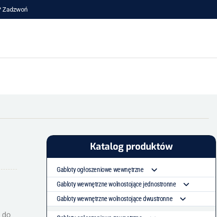
a? Zadzwoń
Katalog produktów
Gabloty ogłoszeniowe wewnętrzne
Z szybami przesuwnymi
Gabloty wewnętrzne wolnostojące jednostronne
Jednoskrzydłowe częściowo otwarte
Z szybami przesuwnymi
Gabloty wewnętrzne wolnostojące dwustronne
Jednoskrzydłowe otwierane do góry
Jednoskrzydłowe otwierane do góry
Z szybami przesuwnymi
 do