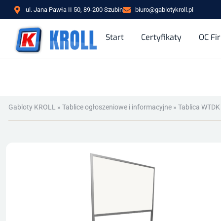
ul. Jana Pawła II 50, 89-200 Szubin
biuro@gablotykroll.pl
Start
Certyfikaty
OC Fi
Gabloty KROLL
»
Tablice ogłoszeniowe i informacyjne
»
Tablica WTDK