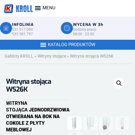
INFOLINIA
WYCENA W 3h
531 517 009
Godziny pracy:
535 581 797
08:00 - 22:00
Gabloty KROLL
»
Witryny stojące
»
Witryna stojąca WS26K
Witryna stojąca
WS26K
WITRYNA
STOJĄCA
JEDNODRZWIOWA
OTWIERANA NA BOK NA
COKOLE Z PŁYTY
MEBLOWEJ